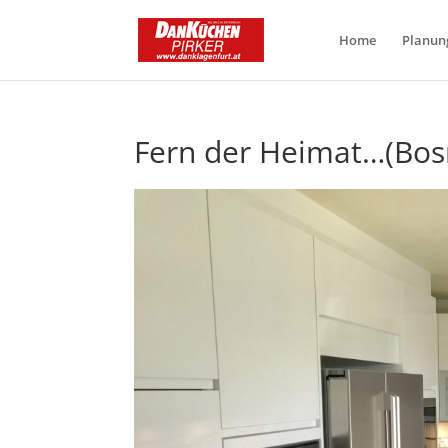
Home
Planun
Fern der Heimat…(Bos