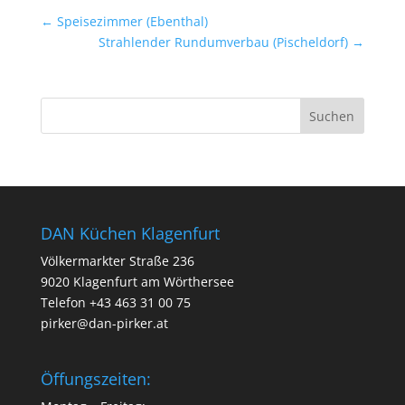
←
Speisezimmer (Ebenthal)
Strahlender Rundumverbau (Pischeldorf)
→
DAN Küchen Klagenfurt
Völkermarkter Straße 236
9020 Klagenfurt am Wörthersee
Telefon
+43 463 31 00 75
pirker@dan-pirker.at
Öffungszeiten: